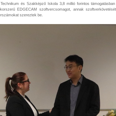
echnikum és Szakképző Iskola 3,8 millió forintos támogatásban 
t korszerű EDGECAM szoftvercsomagot, annak szoftverkövetését,
erszámokat szereztek be.