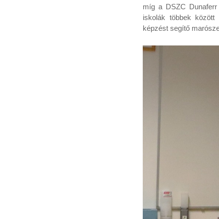
míg a DSZC Dunaferr T
iskolák többek közöt
képzést segítő marósz